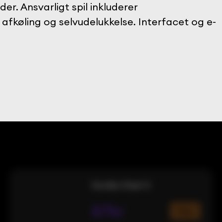
r. Ansvarligt spil inkluderer
afkøling og selvudelukkelse. Interfacet og e-
Gorilla Chief 2
57kr
Play