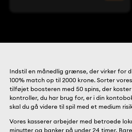
Indstil en månedlig grænse, der virker for d
100% match op til 2000 krone. Sorter vores lob
tilføjet boosteren med 50 spins, der koste
kontroller, du har brug for, er i din kontobok
skal du gå videre til spil med et medium ris
Vores kasserer arbejder med betroede loka
minutter og banker på under 24 timer. Bare