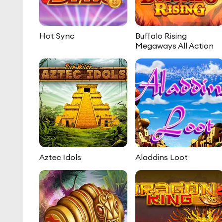
Risikokontrol og ansvarligt spil
Strategi For Smart Play
Hot Sync
Buffalo Rising
Megaways All Action
Aztec Idols
Aladdins Loot